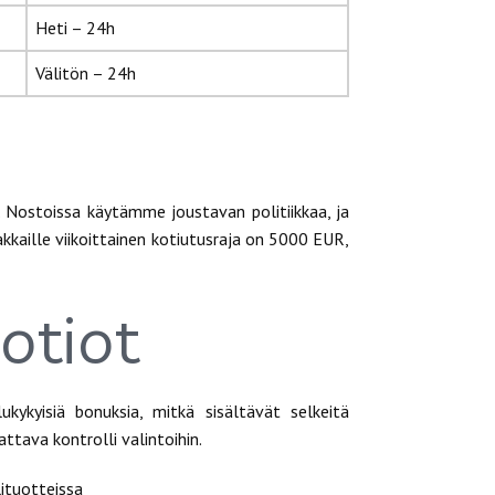
Heti – 24h
Välitön – 24h
e. Nostoissa käytämme joustavan politiikkaa, ja
kkaille viikoittainen kotiutusraja on 5000 EUR,
otiot
kykyisiä bonuksia, mitkä sisältävät selkeitä
ttava kontrolli valintoihin.
lituotteissa