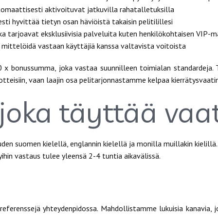
tomaattisesti aktivoituvat jatkuvilla rahatalletuksilla
i hyvittää tietyn osan häviöistä takaisin pelitilillesi
ka tarjoavat eksklusiivisia palveluita kuten henkilökohtaisen VIP-
yt mittelöidä vastaan käyttäjiä kanssa valtavista voitoista
x bonussumma, joka vastaa suunnilleen toimialan standardeja. T
tteisiin, vaan laajin osa pelitarjonnastamme kelpaa kierrätysvaat
joka täyttää vaat
n suomen kielellä, englannin kielellä ja monilla muillakin kielillä
ihin vastaus tulee yleensä 2-4 tuntia aikavälissä.
referenssejä yhteydenpidossa. Mahdollistamme lukuisia kanavia, 