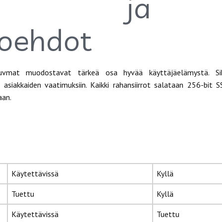
tavat ja v
oehdot
vmat muodostavat tärkeä osa hyvää käyttäjäelämystä. Sik
iakkaiden vaatimuksiin. Kaikki rahansiirrot salataan 256-bit SS
aan.
Käytettävissä
Kyllä
Tuettu
Kyllä
Käytettävissä
Tuettu