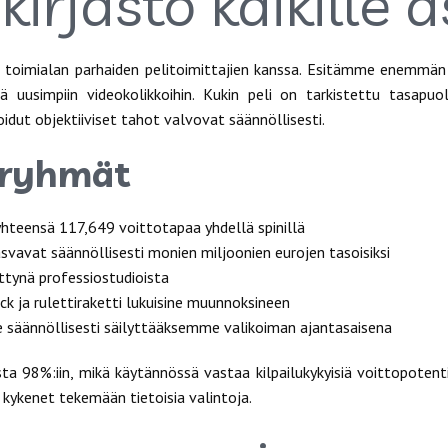
kirjasto kaikille 
toimialan parhaiden pelitoimittajien kanssa. Esitämme enemmän k
tä uusimpiin videokolikkoihin. Kukin peli on tarkistettu tasap
idut objektiiviset tahot valvovat säännöllisesti.
iryhmät
hteensä 117,649 voittotapaa yhdellä spinillä
kasvavat säännöllisesti monien miljoonien eurojen tasoisiksi
ettynä professiostudioista
ack ja rulettiraketti lukuisine muunnoksineen
mme säännöllisesti säilyttääksemme valikoiman ajantasaisena
ta 98%:iin, mikä käytännössä vastaa kilpailukykyisiä voittopoten
a kykenet tekemään tietoisia valintoja.