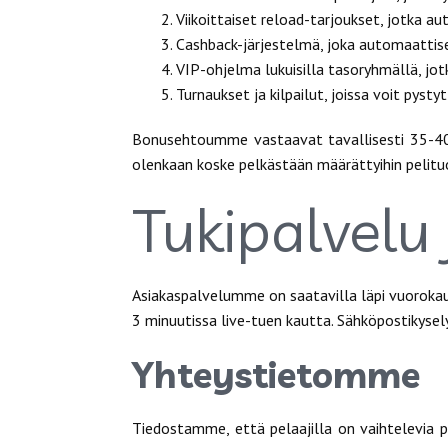
Viikoittaiset reload-tarjoukset, jotka au
Cashback-järjestelmä, joka automaattisest
VIP-ohjelma lukuisilla tasoryhmällä, jot
Turnaukset ja kilpailut, joissa voit pyst
Bonusehtoumme vastaavat tavallisesti 35-40 
olenkaan koske pelkästään määrättyihin pelituo
Tukipalvelu 
Asiakaspalvelumme on saatavilla läpi vuorokaude
3 minuutissa live-tuen kautta. Sähköpostikysely
Yhteystietomme
Tiedostamme, että pelaajilla on vaihtelevia p