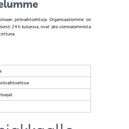
lvelumme
omaan pelivaihtoehtoja. Organisaatiomme on
isesti 24 h kuluessa, ovat yksi olennaisimmista
tettuna.
ä
elivaihtoehtoa
eluajat