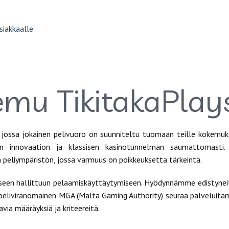
siakkaalle
iemu TikitakaPlay
jossa jokainen pelivuoro on suunniteltu tuomaan teille kokemuk
sen innovaation ja klassisen kasinotunnelman saumattomasti
n peliympäristön, jossa varmuus on poikkeuksetta tärkeintä.
een hallittuun pelaamiskäyttäytymiseen. Hyödynnämme edistyne
n peliviranomainen MGA (Malta Gaming Authority) seuraa palveluit
via määräyksiä ja kriteereitä.