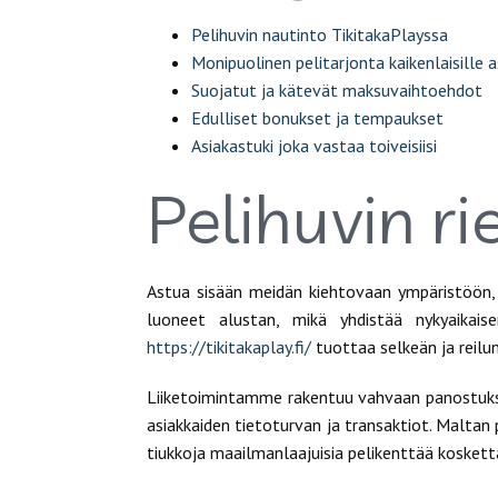
Pelihuvin nautinto TikitakaPlayssa
Monipuolinen pelitarjonta kaikenlaisille a
Suojatut ja kätevät maksuvaihtoehdot
Edulliset bonukset ja tempaukset
Asiakastuki joka vastaa toiveisiisi
Pelihuvin r
Astua sisään meidän kiehtovaan ympäristöön, 
luoneet alustan, mikä yhdistää nykyaikai
https://tikitakaplay.fi/
tuottaa selkeän ja reilu
Liiketoimintamme rakentuu vahvaan panostuks
asiakkaiden tietoturvan ja transaktiot. Malta
tiukkoja maailmanlaajuisia pelikenttää kosketta