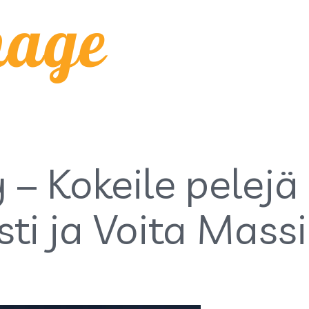
mage
 – Kokeile pelejä
i ja Voita Massii