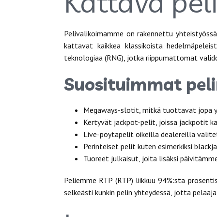
Kattava peli
Pelivalikoimamme on rakennettu yhteistyössä 
kattavat kaikkea klassikoista hedelmäpeleis
teknologiaa (RNG), jotka riippumattomat valido
Suosituimmat pel
Megaways-slotit, mitkä tuottavat jopa y
Kertyvät jackpot-pelit, joissa jackpotit 
Live-pöytäpelit oikeilla dealereilla välit
Perinteiset pelit kuten esimerkiksi blackj
Tuoreet julkaisut, joita lisäksi päivitä
Peliemme RTP (RTP) liikkuu 94%:sta prosentis
selkeästi kunkin pelin yhteydessä, jotta pelaaj