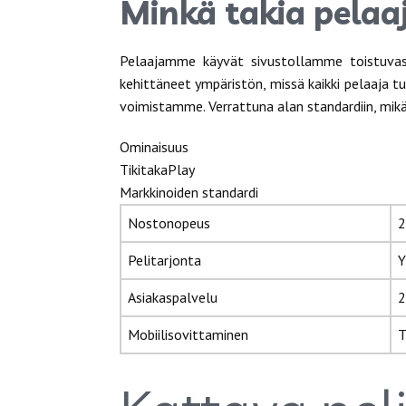
Minkä takia pelaa
Pelaajamme käyvät sivustollamme toistuvas
kehittäneet ympäristön, missä kaikki pelaaja t
voimistamme. Verrattuna alan standardiin, mikä
Ominaisuus
TikitakaPlay
Markkinoiden standardi
Nostonopeus
2
Pelitarjonta
Y
Asiakaspalvelu
2
Mobiilisovittaminen
T