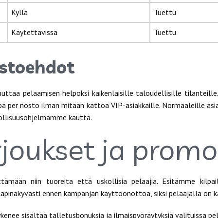
Kyllä
Tuettu
Käytettävissä
Tuettu
ostoehdot
taa pelaamisen helpoksi kaikenlaisille taloudellisille tilanteill
 per nosto ilman mitään kattoa VIP-asiakkaille. Normaaleille asia
ollisuusohjelmamme kautta.
rjoukset ja promo
ään niin tuoreita että uskollisia pelaajia. Esitämme kilpailu
äpinäkyvästi ennen kampanjan käyttöönottoa, siksi pelaajalla on ka
ykenee sisältää talletusbonuksia ja ilmaispyöräytyksiä valituissa pe