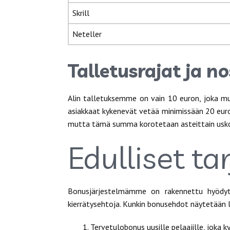
Skrill
Neteller
Talletusrajat ja n
Alin talletuksemme on vain 10 euron, joka muut
asiakkaat kykenevät vetää minimissään 20 euroa
mutta tämä summa korotetaan asteittain usk
Edulliset ta
Bonusjärjestelmämme on rakennettu hyödyttäm
kierrätysehtoja. Kunkin bonusehdot näytetään l
Tervetulobonus uusille pelaajille, joka k