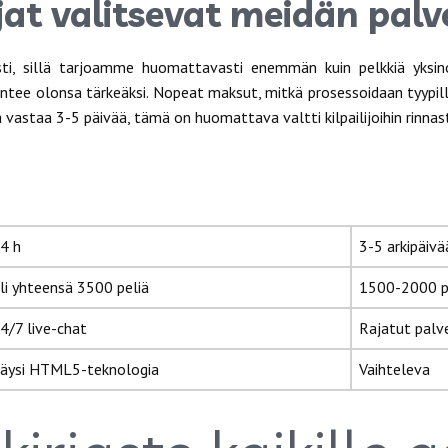
jat valitsevat meidän pa
ti, sillä tarjoamme huomattavasti enemmän kuin pelkkiä yksin
untee olonsa tärkeäksi. Nopeat maksut, mitkä prosessoidaan tyypill
 vastaa 3-5 päivää, tämä on huomattava valtti kilpailijoihin rinnas
4 h
3-5 arkipäivä
li yhteensä 3500 peliä
1500-2000 p
4/7 live-chat
Rajatut palv
äysi HTML5-teknologia
Vaihteleva