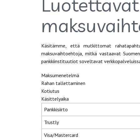
Luotet
maksuvaiht
Käsitämme, että mutkittomat rahatapahtu
maksuvaihtoehtoja, mitkä vastaavat Suomen as
pankkiinstituutiot soveltavat verkkopalveluiss
Maksumenetelmä
Rahan tallettaminen
Kotiutus
Käsittelyaika
Pankkisiirto
Trustly
Visa/Mastercard