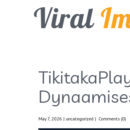
Viral
I
TikitakaPlay
Dynaamisest
May 7, 2026
uncategorized
Comments (0)