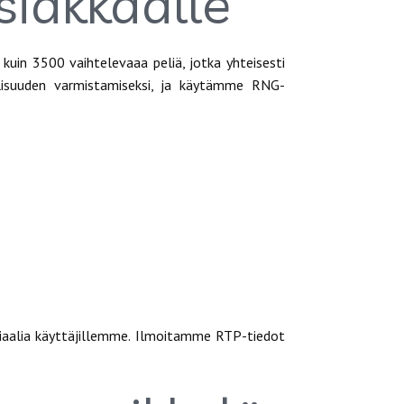
asiakkaalle
uin 3500 vaihtelevaaa peliä, jotka yhteisesti
uolisuuden varmistamiseksi, ja käytämme RNG-
tiaalia käyttäjillemme. Ilmoitamme RTP-tiedot