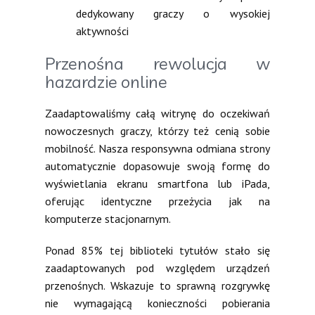
dedykowany graczy o wysokiej
aktywności
Przenośna rewolucja w
hazardzie online
Zaadaptowaliśmy całą witrynę do oczekiwań
nowoczesnych graczy, którzy też cenią sobie
mobilność. Nasza responsywna odmiana strony
automatycznie dopasowuje swoją formę do
wyświetlania ekranu smartfona lub iPada,
oferując identyczne przeżycia jak na
komputerze stacjonarnym.
Ponad 85% tej biblioteki tytułów stało się
zaadaptowanych pod względem urządzeń
przenośnych. Wskazuje to sprawną rozgrywkę
nie wymagającą konieczności pobierania