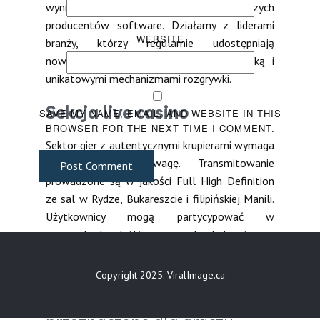
wyniku starannej selekcji najlepszych
producentów software. Działamy z liderami
WEBSITE
branży, którzy regularnie udostępniają
nowatorskie tytuły z dopracowaną grafiką i
unikatowymi mechanizmami rozgrywki.
Sekcja live casino
SAVE MY NAME, EMAIL, AND WEBSITE IN THIS
BROWSER FOR THE NEXT TIME I COMMENT.
Sektor gier z autentycznymi krupierami wymaga
na szczególną uwagę. Transmitowanie
Post Comment
prowadzone są w jakości Full High Definition
ze sal w Rydze, Bukareszcie i filipińskiej Manili.
Użytkownicy mogą partycypować w
rozgrywkach ruletki, gry w oczko, bakarata czy
rozgrywek pokerowych w okresie rzeczywistym,
stosując z możliwości czatu z dealerem.
Copyright 2025. ViralImage.ca
Fachowe wsparcie