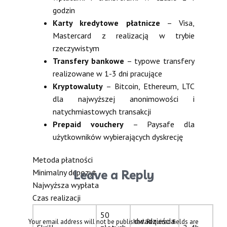
godzin
Karty kredytowe płatnicze
– Visa,
Mastercard z realizacją w trybie
rzeczywistym
Transfery bankowe
– typowe transfery
realizowane w 1-3 dni pracujące
Kryptowaluty
– Bitcoin, Ethereum, LTC
dla najwyższej anonimowości i
natychmiastowych transakcji
Prepaid vouchery
– Paysafe dla
użytkowników wybierających dyskrecję
Metoda płatności
Minimalny depozyt
Leave a Reply
Najwyższa wypłata
Czas realizacji
50
dwadzieścia
Your email address will not be published.
Required fields are