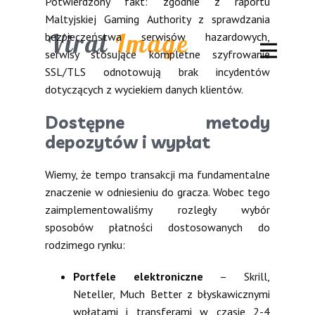
Potwierdzony fakt: zgodnie z raportu
Maltyjskiej Gaming Authority z sprawdzania
Viral
Image
bezpieczeństwa serwisów hazardowych,
serwisy stosujące kompletne szyfrowanie
SSL/TLS odnotowują brak incydentów
dotyczących z wyciekiem danych klientów.
Dostępne metody
depozytów i wypłat
Wiemy, że tempo transakcji ma fundamentalne
znaczenie w odniesieniu do gracza. Wobec tego
zaimplementowaliśmy rozległy wybór
sposobów płatności dostosowanych do
rodzimego rynku:
Portfele elektroniczne
– Skrill,
Neteller, Much Better z błyskawicznymi
wpłatami i transferami w czasie 2-4