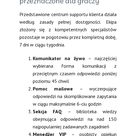
przeznaczone dla graczy
Przedstawione centrum supportu klienta działa
według zasady pełnej dostępności. Ekipa
złożony się z kompetentnych specjalistów
pozostaje w pogotowiu przez kompletną dobę,
7 dni w ciągu tygodnia.
Komunikator na żywo
– najczęściej
wybierana forma komunikacji z
przeciętnym czasem odpowiedzi poniżej
poziomu 45 chwil
Pomoc mailowe
– wyczerpujące
odpowiedzi na skomplikowane zapytania
w ciągu maksymalnie 6-ciu godzin
Sekcja FAQ
– biblioteka wiedzy
obejmująca odpowiedzi na nad 150
najpopularniej zadawanych zagadnień
Menedżer VIP
– osobisty opiekun