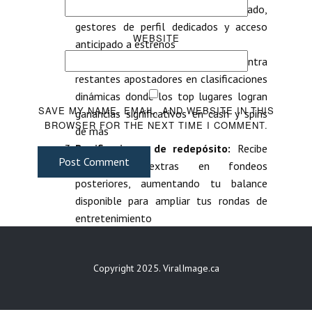
incluyendo reembolso incrementado,
gestores de perfil dedicados y acceso
WEBSITE
anticipado a estrenos
Concursos por semana:
Compite contra
restantes apostadores en clasificaciones
dinámicas donde los top lugares logran
SAVE MY NAME, EMAIL, AND WEBSITE IN THIS
ganancias significativos en cash y spins
BROWSER FOR THE NEXT TIME I COMMENT.
de más
Bonificaciones de redepósito:
Recibe
Post Comment
porcentajes extras en fondeos
posteriores, aumentando tu balance
disponible para ampliar tus rondas de
entretenimiento
Promociones personalizadas:
Ofertas
creadas específicamente conforme a tu
Copyright 2025. ViralImage.ca
trayectoria y inclinaciones, entregadas
directo en tu casilla de notificaciones