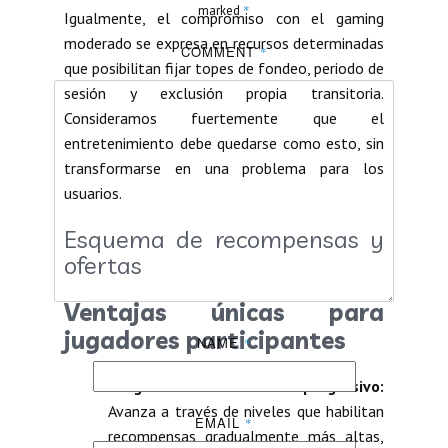
*
marked
Igualmente, el compromiso con el gaming
moderado se expresa en recursos determinadas
COMMENT
*
que posibilitan fijar topes de fondeo, periodo de
sesión y exclusión propia transitoria.
Consideramos fuertemente que el
entretenimiento debe quedarse como esto, sin
transformarse en una problema para los
usuarios.
Esquema de recompensas y
ofertas
Ventajas únicas para
jugadores participantes
NAME
*
Programa de fidelización progresivo:
Avanza a través de niveles que habilitan
EMAIL
*
recompensas gradualmente más altas,